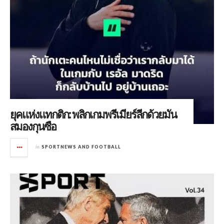
ยุคแห่งแทกติก: พลิกเกมพรีเมียร์ลีกด้วยมัน
สมองกุนซือ
in
SPORTNEWS AND FOOTBALL