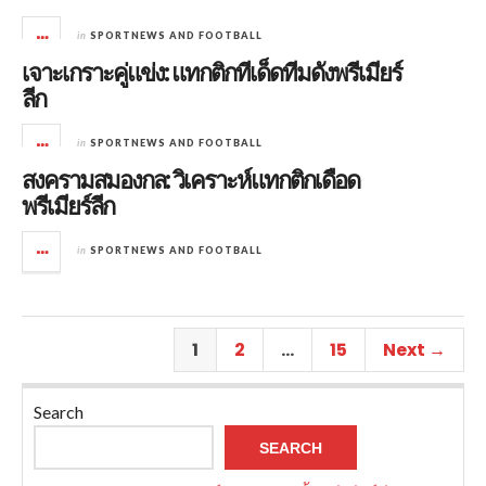
in
SPORTNEWS AND FOOTBALL
เจาะเกราะคู่แข่ง: แทกติกทีเด็ดทีมดังพรีเมียร์
ลีก
in
SPORTNEWS AND FOOTBALL
สงครามสมองกล: วิเคราะห์แทกติกเดือด
พรีเมียร์ลีก
in
SPORTNEWS AND FOOTBALL
1
2
…
15
Next →
Search
SEARCH