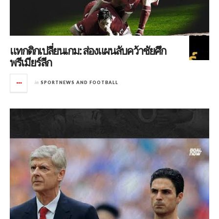
แทกติกเปลี่ยนเกม: ส่องแผนลับคว้าชัยศึก
พรีเมียร์ลีก
in
SPORTNEWS AND FOOTBALL