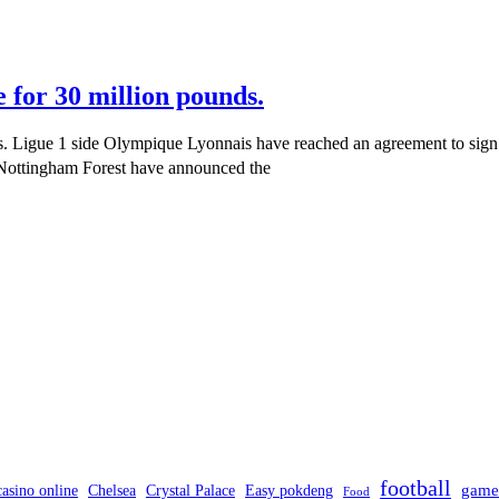
 for 30 million pounds.
nds. Ligue 1 side Olympique Lyonnais have reached an agreement to si
t Nottingham Forest have announced the
football
game
casino online
Chelsea
Crystal Palace
Easy pokdeng
Food