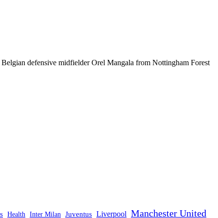
gn Belgian defensive midfielder Orel Mangala from Nottingham Forest
Manchester United
Liverpool
s
Juventus
Health
Inter Milan