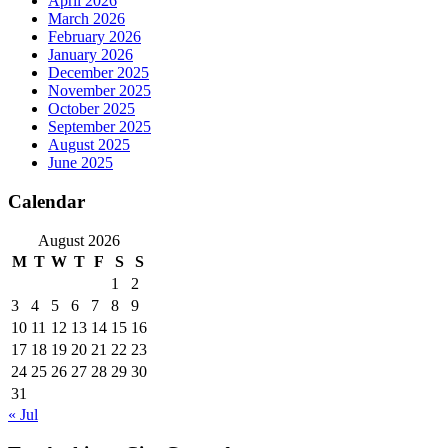
April 2026
March 2026
February 2026
January 2026
December 2025
November 2025
October 2025
September 2025
August 2025
June 2025
Calendar
August 2026
M
T
W
T
F
S
S
1
2
3
4
5
6
7
8
9
10
11
12
13
14
15
16
17
18
19
20
21
22
23
24
25
26
27
28
29
30
31
« Jul