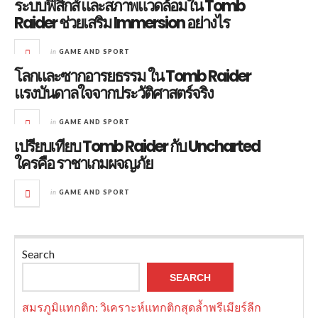
ระบบฟิสิกส์ และสภาพแวดล้อมใน Tomb
Raider ช่วยเสริม Immersion อย่างไร
in
GAME AND SPORT
โลกและซากอารยธรรม ใน Tomb Raider
แรงบันดาลใจจากประวัติศาสตร์จริง
in
GAME AND SPORT
เปรียบเทียบ Tomb Raider กับ Uncharted
ใครคือ ราชาเกมผจญภัย
in
GAME AND SPORT
Search
SEARCH
สมรภูมิแทกติก: วิเคราะห์แทกติกสุดล้ำพรีเมียร์ลีก