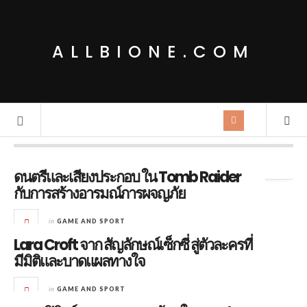
ALLBIONE.COM
Monthly Archives:
January 2026
ดนตรีและเสียงประกอบ ใน Tomb Raider
กับการสร้างอารมณ์การผจญภัย
in
GAME AND SPORT
Lara Croft จาก สัญลักษณ์เซ็กซี่ สู่ตัวละครที่
มีมิติและบาดแผลทางใจ
in
GAME AND SPORT