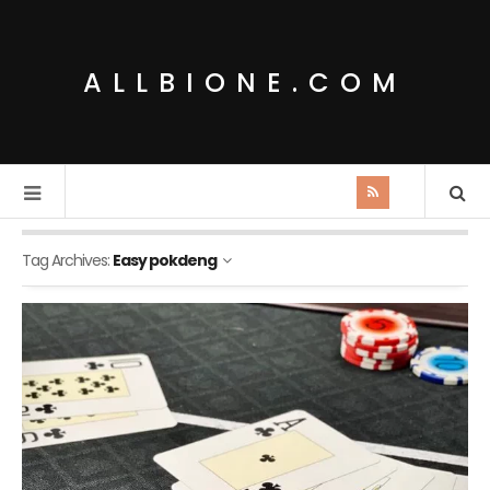
ALLBIONE.COM
Tag Archives:
Easy pokdeng