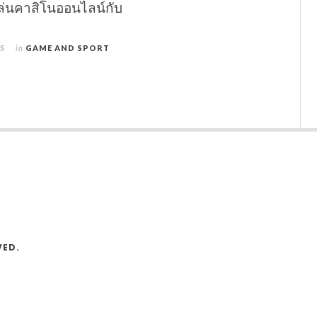
เล่นคาสิโนออนไลน์กับ
25
in
GAME AND SPORT
VED.