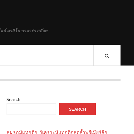
ลน์ คาสิโน บาคาร่า สล๊อต.
Search
SEARCH
สมรภูมิแทกติก: วิเคราะห์แทกติกสุดล้ำพรีเมียร์ลีก