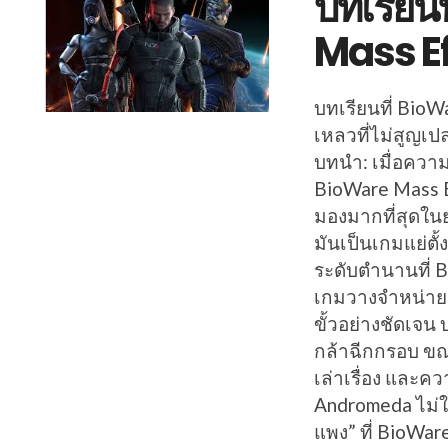
บทเรียน
Mass E
บทเรียนที่ Bio
เหลวที่ไม่สูญเ
บทนำ: เมื่อความ
BioWare Mass E
มองมากที่สุดในย
มันเป็นเกมแย่ตั
ระดับตำนานที่ Bi
เกมวางจำหน่าย ป
ขั้วอย่างชัดเจน
กล้าฉีกกรอบ ขณ
เล่าเรื่อง และ
Andromeda ไม่ใ
แพง” ที่ BioWar