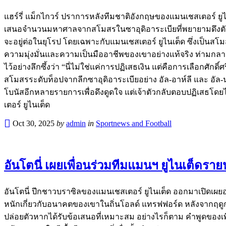
แฮร์รี่ แม็กไกวร์ ปราการหลังทีมชาติอังกฤษของแมนเชสเตอร์ ยู
เสนอจำนวนมหาศาลจากสโมสรในซาอุดิอาระเบียที่พยายามดึงตัวไปร่ว
จะอยู่ต่อในยุโรป โดยเฉพาะกับแมนเชสเตอร์ ยูไนเต็ด ซึ่งเป็นสโมส
ความมุ่งมั่นและความเป็นมืออาชีพของเขาอย่างแท้จริง ท่ามกล
ไว้อย่างลึกซึ้งว่า “นี่ไม่ใช่แค่การปฏิเสธเงิน แต่คือการเลือกศัก
สโมสรระดับท็อปจากลีกซาอุดิอาระเบียอย่าง อัล-อาห์ลี และ อัล-
โบนัสอีกหลายรายการเพื่อดึงดูดใจ แต่เจ้าตัวกลับตอบปฏิเสธโดยไม
เตอร์ ยูไนเต็ด
Oct 30, 2025
by
admin
in
Sportnews and Football
อันโตนี่ เผยเพื่อนร่วมทีมแมนฯ ยูไนเต็ดรายห
อันโตนี่ ปีกชาวบราซิลของแมนเชสเตอร์ ยูไนเต็ด ออกมาเปิดเผยอย
หนักเกี่ยวกับอนาคตของเขาในถิ่นโอลด์ แทรฟฟอร์ด หลังจากฤดูกา
ปล่อยตัวหากได้รับข้อเสนอที่เหมาะสม อย่างไรก็ตาม คำพูดของเพ