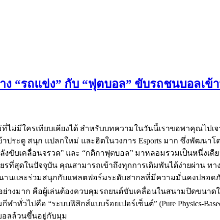
่าง “รถแข่ง” กับ “ฟุตบอล” ขับรถชนบอลเข้
ม่ที่ไม่มีใครเทียบเคียงได้ สำหรับบทความในวันนี้เราขอพาคุณไป
ข้าประตู สนุก แปลกใหม่ และฮิตในวงการ Esports มาก ซึ่งพัฒนา
พลังขับเคลื่อนจรวด” และ “กติกาฟุตบอล” มาหลอมรวมเป็นหนึ่งเดี
รที่สุดในปัจจุบัน คุณสามารถเข้าถึงทุกการเดิมพันได้ง่ายผ่าน ทาง
กสนานและร่วมสนุกกับแพลตฟอร์มระดับสากลที่มีความมั่นคงปลอดภัย
อย่างมาก คือผู้เล่นต้องควบคุมรถยนต์ขับเคลื่อนในสนามปิดขนาดใ
กีฬาทั่วไปคือ “ระบบฟิสิกส์แบบร้อยเปอร์เซ็นต์” (Pure Physics-Ba
ลล้วนขึ้นอยู่กับมุม