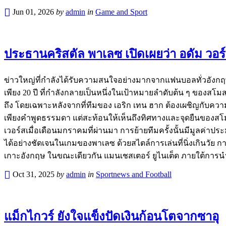
Jun 01, 2026
by
admin
in
Game and Sport
ประธานคริสตัล พาเลซ เปิดเผยว่า อดัม วอร
ข่าวใหญ่ที่กำลังได้รับความสนใจอย่างมากจากแฟนบอลทั่วอังกฤษ 
เพียง 20 ปี ที่กำลังกลายเป็นหนึ่งในเป้าหมายลำดับต้น ๆ ของสโ
ถึง โดยเฉพาะหลังจากที่ทีมของ เอริก เทน ฮาก ต้องเผชิญกับควา
เพียงคำพูดธรรมดา แต่สะท้อนให้เห็นถึงทิศทางและจุดยืนของสโมสร
เวอร์สเมื่อเดือนมกราคมที่ผ่านมา การย้ายทีมครั้งนั้นมีมูลค่าปร
ได้อย่างชัดเจนในเกมของพาเลซ ด้วยสไตล์การเล่นที่นิ่งเกินวัย 
เกาะอังกฤษ ในขณะเดียวกัน แมนเชสเตอร์ ยูไนเต็ด ภายใต้การ
Oct 31, 2025
by
admin
in
Sportnews and Football
แม็กไกวร์ ยังใจแข็งปัดเงินก้อนโตจากซาอุ