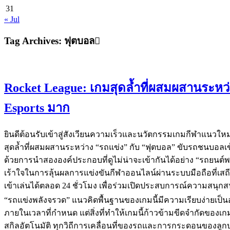
31
« Jul
Tag Archives:
ฟุตบอล
Rocket League: เกมสุดล้ำที่ผสมผสานระหว
Esports มาก
ยินดีต้อนรับเข้าสู่สังเวียนความเร็วและนวัตกรรมเกมกีฬาแนวให
สุดล้ำที่ผสมผสานระหว่าง “รถแข่ง” กับ “ฟุตบอล” ขับรถชนบอลเ
ด้วยการนำสององค์ประกอบที่ดูไม่น่าจะเข้ากันได้อย่าง “รถยนต์
เร้าใจในการลุ้นผลการแข่งขันกีฬาออนไลน์ผ่านระบบมือถือที่เสถีย
เข้าเล่นได้ตลอด 24 ชั่วโมง เพื่อร่วมเปิดประสบการณ์ความสนุ
“รถแข่งพลังจรวด” แนวคิดพื้นฐานของเกมนี้มีความเรียบง่ายเป็น
ภายในเวลาที่กำหนด แต่สิ่งที่ทำให้เกมนี้ก้าวข้ามขีดจำกัดของเกม
สกิลอัตโนมัติ ทุกวิถีการเคลื่อนที่ของรถและการกระดอนของลูกบอ