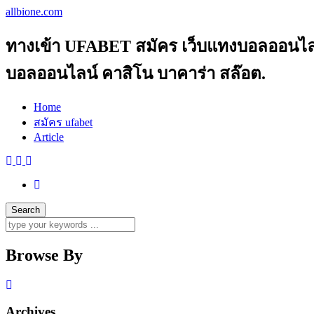
allbione.com
ทางเข้า UFABET สมัคร เว็บแทงบอลออนไลน์ 
บอลออนไลน์ คาสิโน บาคาร่า สล๊อต.
Home
สมัคร ufabet
Article
Browse By
Archives