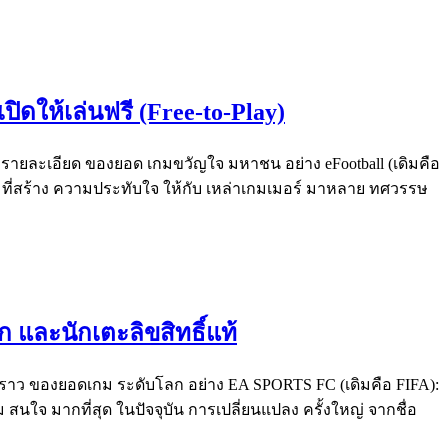
ิดให้เล่นฟรี (Free-to-Play)
ะลึก รายละเอียด ของยอด เกมขวัญใจ มหาชน อย่าง eFootball (เดิมคือ
ำนาน ที่สร้าง ความประทับใจ ให้กับ เหล่าเกมเมอร์ มาหลาย ทศวรรษ
ก และนักเตะลิขสิทธิ์แท้
่องราว ของยอดเกม ระดับโลก อย่าง EA SPORTS FC (เดิมคือ FIFA):
วาม สนใจ มากที่สุด ในปัจจุบัน การเปลี่ยนแปลง ครั้งใหญ่ จากชื่อ