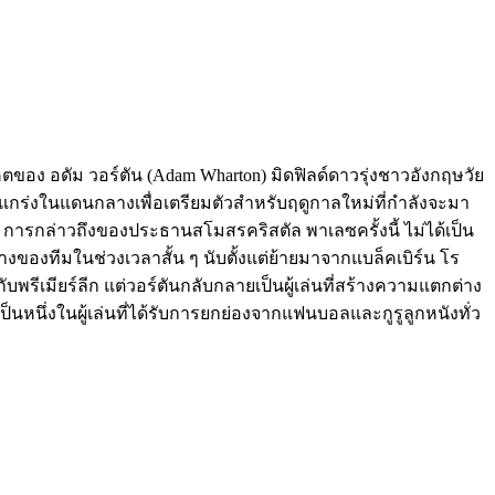
ของ อดัม วอร์ตัน (Adam Wharton) มิดฟิลด์ดาวรุ่งชาวอังกฤษวัย
็งแกร่งในแดนกลางเพื่อเตรียมตัวสำหรับฤดูกาลใหม่ที่กำลังจะมา
การกล่าวถึงของประธานสโมสรคริสตัล พาเลซครั้งนี้ ไม่ได้เป็น
งของทีมในช่วงเวลาสั้น ๆ นับตั้งแต่ย้ายมาจากแบล็คเบิร์น โร
บพรีเมียร์ลีก แต่วอร์ตันกลับกลายเป็นผู้เล่นที่สร้างความแตกต่าง
นหนึ่งในผู้เล่นที่ได้รับการยกย่องจากแฟนบอลและกูรูลูกหนังทั่ว