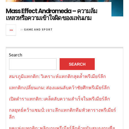
Mass Effect Andromeda – ความล้ม
เหลวหรือความเข้าใจผิด ของแฟนเกม
in
GAME AND SPORT
Search
SEARCH
สมรภูมิแทกติก: วิเคราะห์แทกติกสุดล้ำพรีเมียร์ลีก
แทกติกเปลี่ยนเกม: ส่องแผนลับคว้าชัยศึกพรีเมียร์ลีก
เปิดตำราแทกติก: เคล็ดลับความสำเร็จในพรีเมียร์ลีก
กลยุทธ์คว้าแชมป์: เจาะลึกแทกติกทีมหัวตารางพรีเมียร์
ลีก
ยุคแห่งแทกติก: พลิกเกมพรีเมียร์ลีกด้วยมันสมองกุนซือ