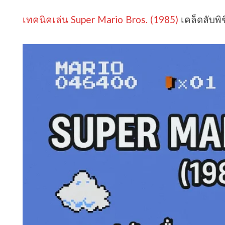
เทคนิคเล่น Super Mario Bros. (1985)
เคล็ดลับพ