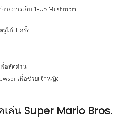
มได้จากการเก็บ 1-Up Mushroom
ได้ 1 ครั้ง
พื่อลัดด่าน
ser เพื่อช่วยเจ้าหญิง
ิคเล่น Super Mario Bros.