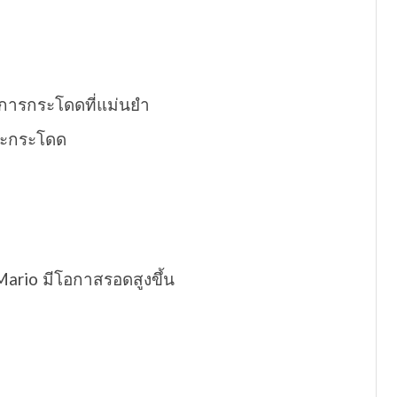
้การกระโดดที่แม่นยำ
ยะกระโดด
Mario มีโอกาสรอดสูงขึ้น