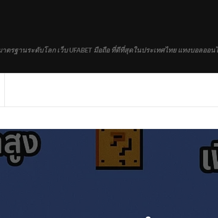
M
้มาตรฐานระดับโลก เว็บ UFABET มือถือ ที่ดีที่สุดในประเทศไทย แทงบอลออนไ