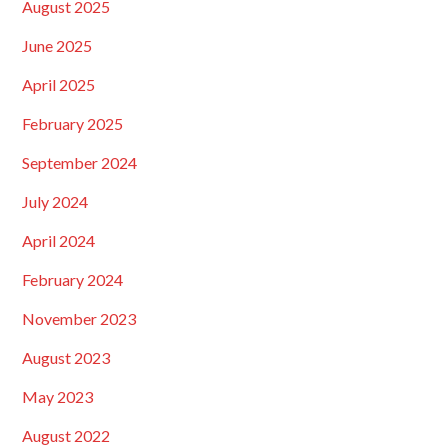
August 2025
June 2025
April 2025
February 2025
September 2024
July 2024
April 2024
February 2024
November 2023
August 2023
May 2023
August 2022