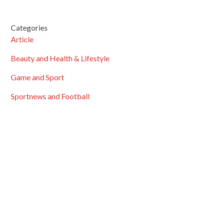
Categories
Article
Beauty and Health & Lifestyle
Game and Sport
Sportnews and Football