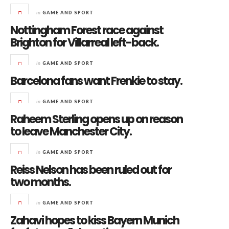
in
GAME AND SPORT
Nottingham Forest race against
Brighton for Villarreal left-back.
in
GAME AND SPORT
Barcelona fans want Frenkie to stay.
in
GAME AND SPORT
Raheem Sterling opens up on reason
to leave Manchester City.
in
GAME AND SPORT
Reiss Nelson has been ruled out for
two months.
in
GAME AND SPORT
Zahavi hopes to kiss Bayern Munich