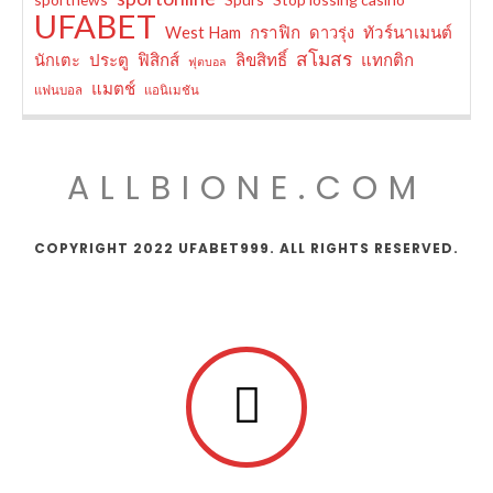
UFABET
กราฟิก
ทัวร์นาเมนต์
West Ham
ดาวรุ่ง
สโมสร
ประตู
ฟิสิกส์
ลิขสิทธิ์
แทกติก
นักเตะ
ฟุตบอล
แมตช์
แฟนบอล
แอนิเมชัน
ALLBIONE.COM
COPYRIGHT 2022 UFABET999. ALL RIGHTS RESERVED.