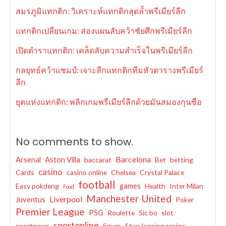
สมรภูมิแทกติก: วิเคราะห์แทกติกสุดล้ำพรีเมียร์ลีก
แทกติกเปลี่ยนเกม: ส่องแผนลับคว้าชัยศึกพรีเมียร์ลีก
เปิดตำราแทกติก: เคล็ดลับความสำเร็จในพรีเมียร์ลีก
กลยุทธ์คว้าแชมป์: เจาะลึกแทกติกทีมหัวตารางพรีเมียร์
ลีก
ยุคแห่งแทกติก: พลิกเกมพรีเมียร์ลีกด้วยมันสมองกุนซือ
No comments to show.
Barcelona
Arsenal
Aston Villa
baccarat
Bet
betting
casino
Cards
casino online
Chelsea
Crystal Palace
football
Easy pokdeng
games
Health
Inter Milan
Food
Manchester United
Liverpool
Juventus
Poker
Premier League
PSG
Roulette
Sic bo
slot
sportonline
sportnews
Spurs
Stop lossing casino