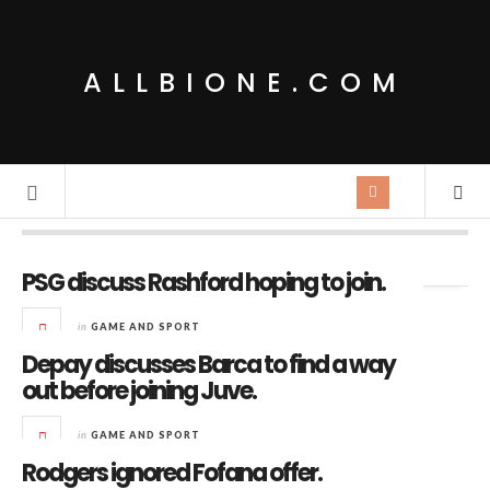
ALLBIONE.COM
Monthly Archives:
August 2022
PSG discuss Rashford hoping to join.
in
GAME AND SPORT
Depay discusses Barca to find a way
out before joining Juve.
in
GAME AND SPORT
Rodgers ignored Fofana offer.