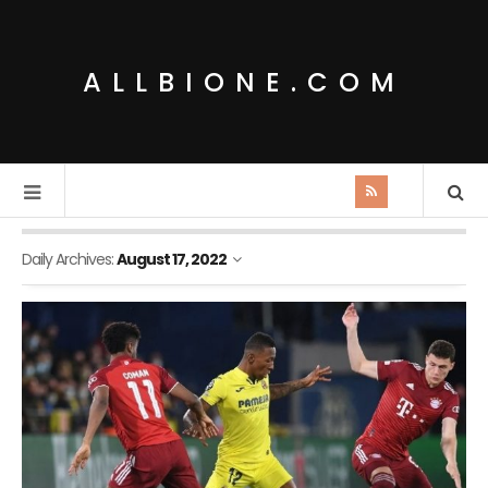
ALLBIONE.COM
Daily Archives:
August 17, 2022