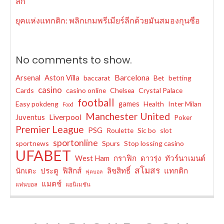
ลีก
ยุคแห่งแทกติก: พลิกเกมพรีเมียร์ลีกด้วยมันสมองกุนซือ
No comments to show.
Barcelona
Arsenal
Aston Villa
baccarat
Bet
betting
casino
Cards
casino online
Chelsea
Crystal Palace
football
Easy pokdeng
games
Health
Inter Milan
Food
Manchester United
Liverpool
Juventus
Poker
Premier League
PSG
Roulette
Sic bo
slot
sportonline
sportnews
Spurs
Stop lossing casino
UFABET
กราฟิก
ทัวร์นาเมนต์
West Ham
ดาวรุ่ง
สโมสร
ประตู
ฟิสิกส์
ลิขสิทธิ์
แทกติก
นักเตะ
ฟุตบอล
แมตช์
แฟนบอล
แอนิเมชัน