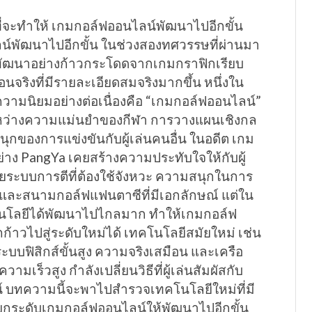
ี่จะทำให้ เกมกอล์ฟออนไลน์พัฒนาไปอีกขั้น
์พัฒนาไปอีกขั้น ในช่วงสองทศวรรษที่ผ่านมา
พัฒนาอย่างก้าวกระโดดจากเกมกราฟิกเรียบ
อนจริงที่มีรายละเอียดสมจริงมากขึ้น หนึ่งใน
ความนิยมอย่างต่อเนื่องคือ “เกมกอล์ฟออนไลน์”
หว่างความแม่นยำของกีฬา การวางแผนเชิงกล
ุกของการแข่งขันกับผู้เล่นคนอื่น ในอดีต เกม
่าง PangYa เคยสร้างความประทับใจให้กับผู้
ด้วยระบบการตีที่ต้องใช้จังหวะ ความสนุกในการ
น และสนามกอล์ฟแฟนตาซีที่มีเอกลักษณ์ แต่ใน
คโนโลยีได้พัฒนาไปไกลมาก ทำให้เกมกอล์ฟ
้าวไปสู่ระดับใหม่ได้ เทคโนโลยีสมัยใหม่ เช่น
ะบบฟิสิกส์ขั้นสูง ความจริงเสมือน และเครือ
วามเร็วสูง กำลังเปลี่ยนวิธีที่ผู้เล่นสัมผัสกับ
 บทความนี้จะพาไปสำรวจเทคโนโลยีใหม่ที่มี
กระดับเกมกอล์ฟออนไลน์ให้พัฒนาไปอีกขั้น