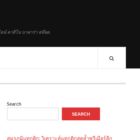
ลน์ คาสิโน บาคาร่า สล๊อต.
Search
SEARCH
สมรภูมิแทกติก: วิเคราะห์แทกติกสุดล้ำพรีเมียร์ลีก