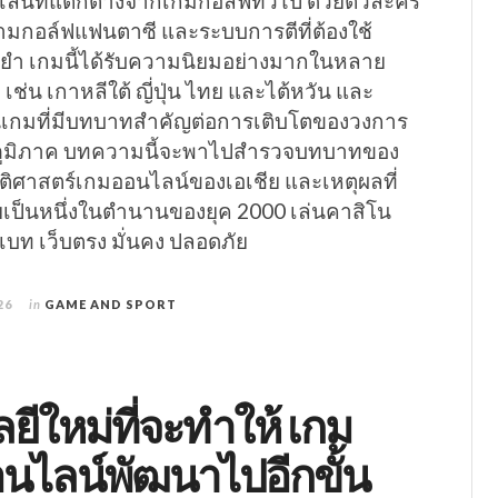
เล่นที่แตกต่างจากเกมกอล์ฟทั่วไป ด้วยตัวละคร
ามกอล์ฟแฟนตาซี และระบบการตีที่ต้องใช้
นยำ เกมนี้ได้รับความนิยมอย่างมากในหลาย
เช่น เกาหลีใต้ ญี่ปุ่น ไทย และไต้หวัน และ
นเกมที่มีบทบาทสำคัญต่อการเติบโตของวงการ
ูมิภาค บทความนี้จะพาไปสำรวจบทบาทของ
ติศาสตร์เกมออนไลน์ของเอเชีย และเหตุผลที่
ยเป็นหนึ่งในตำนานของยุค 2000 เล่นคาสิโน
าเบท เว็บตรง มั่นคง ปลอดภัย
26
in
GAME AND SPORT
ีใหม่ที่จะทำให้ เกม
นไลน์พัฒนาไปอีกขั้น