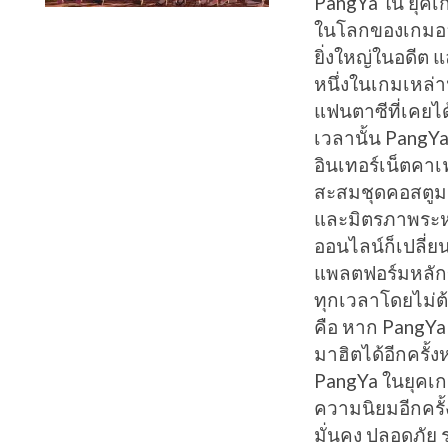
PangYa ใน ยุคเก
ในโลกของเกมออ
ยิ่งใหญ่ในอดีต
หนึ่งในเกมเหล่
แฟนตาซีที่เคยไ
เวลานั้น PangYa
อินเทอร์เน็ตคาเฟ
สะสมชุดคอสตูมต่
และมิตรภาพระหว
ออนไลน์ก็เปลี่
แพลตฟอร์มหลักขอ
ทุกเวลาโดยไม่ต้
คือ หาก PangYa
มาฮิตได้อีกครั
PangYa ในยุคเกม
ความนิยมอีกครั้
มั่นคง ปลอดภัย 