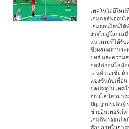
เทคโนโลยีใหม่ท
เกมกอล์ฟออนไลน
เกมออนไลน์ได้
ง่ายไปสู่โลกเสมื
แนวเกมที่ได้รับ
ซึ่งผสมผสานระ
ยุทธ์ และความสน
กอล์ฟออนไลน์อย
เล่นทั่วเอเชีย 
แข่งขันกับเพื่อ
ยุคปัจจุบัน เท
ออนไลน์สามารถก
ปัญญาประดิษฐ์ ร
ข่ายอินเทอร์เน็ตค
เกมกีฬาออนไลน์
ศักยภาพในการย