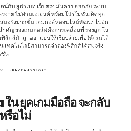
น์กับ ยูฟ่าเบท เว็บตรง มั่นคง ปลอดภัย ระบบ
ัครง่าย ไม่ผ่านเอเย่นต์ พร้อมโปรโมชั่นเด็ดทุก
ที่สมจริงมากขึ้น เกมกอล์ฟออนไลน์พัฒนาไปอีก
ใจสำคัญของเกมกอล์ฟคือการเคลื่อนที่ของลูก ใน
ิสิกส์มักถูกออกแบบให้เรียบง่ายเพื่อให้เล่นได้
บัน เทคโนโลยีสามารถจำลองฟิสิกส์ได้สมจริง
เช่น
26
in
GAME AND SPORT
ใน ยุคเกมมือถือ จะกลับ
หรือไม่