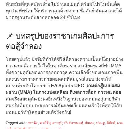
ทันสมัยที่สุด สมัครง่าย ไม่ผ่านเอเย่นต์ พร้อมโปรโมชั่นเด็ด
ทุกวัน ที่พร้อมให้บริการคุณด้วยความซื่อสัตย์ มั่นคง และได้
มาตรฐานระดับสากลตลอด 24 ชั่วโมง
📌 บทสรุปของราชาเกมศิลปะการ
ต่อสู้จำลอง
โดยสรุปแล้ว ปัจจัยที่ทำให้ซีรีส์นี้ครองความเป็นหนึ่งมาอย่าง
ยาวนาน คือการใส่ใจในทุกดีเทลรายละเอียดของกีฬา MMA
ทั้งความดุดันของการออกอาวุธ ความลึกซึ้งของเกมภาคพื้น
และบรรยากาศการถ่ายทอดสดที่สมบูรณ์แบบ ส่งผลให้
แบรนด์ระดับโลกอย่าง
EA Sports UFC: เกมต่อสู้แบบผสม
ผสาน (MMA) ในกรงแปดเหลี่ยม ดีเทลการล็อก การเตะต่อย
สมจริงและดุดัน
ยังคงยืนหนึ่งในฐานะยอดเกมต่อสู้สายกีฬา
สมจริงที่มอบประสบการณ์อันยอดเยี่ยมและเร้าใจที่สุดให้กับ
เกมเมอร์ทั่วโลกอย่างแท้จริงครับ!
Tagged with:
กราฟิก
,
คาสิโน
,
ดาวรุ่ง
,
ทัวร์นาเมนต์
,
นักเตะ
,
ประตู
,
ฟิสิกส์
,
มวย