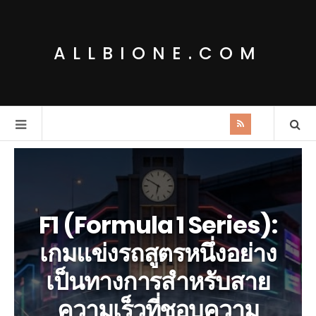
ALLBIONE.COM
F1 (Formula 1 Series):
เกมแข่งรถสูตรหนึ่งอย่าง
เป็นทางการสำหรับสาย
ความเร็วที่ชอบความ