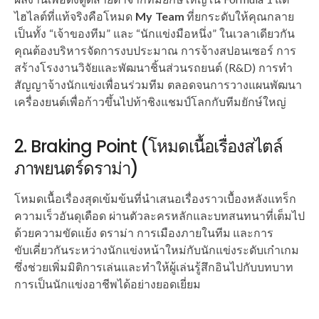
ไฮไลต์ที่แท้จริงคือโหมด
My Team
ที่ยกระดับให้คุณกลาย
เป็นทั้ง “เจ้าของทีม” และ “นักแข่งมือหนึ่ง” ในเวลาเดียวกัน
คุณต้องบริหารจัดการงบประมาณ การจ้างสปอนเซอร์ การ
สร้างโรงงานวิจัยและพัฒนาชิ้นส่วนรถยนต์ (R&D) การทำ
สัญญาจ้างนักแข่งเพื่อนร่วมทีม ตลอดจนการวางแผนพัฒนา
เครื่องยนต์เพื่อก้าวขึ้นไปท้าชิงแชมป์โลกกับทีมยักษ์ใหญ่
2. Braking Point (โหมดเนื้อเรื่องสไตล์
ภาพยนตร์ดราม่า)
โหมดเนื้อเรื่องสุดเข้มข้นที่นำเสนอเรื่องราวเบื้องหลังแทร็ก
ความเร็วอันดุเดือด ผ่านตัวละครหลักและบทสนทนาที่เต็มไป
ด้วยความขัดแย้ง ดราม่า การเมืองภายในทีม และการ
ขับเคี่ยวกันระหว่างนักแข่งหน้าใหม่กับนักแข่งระดับเก๋าเกม
ซึ่งช่วยเพิ่มมิติการเล่นและทำให้ผู้เล่นรู้สึกอินไปกับบทบาท
การเป็นนักแข่งอาชีพได้อย่างยอดเยี่ยม