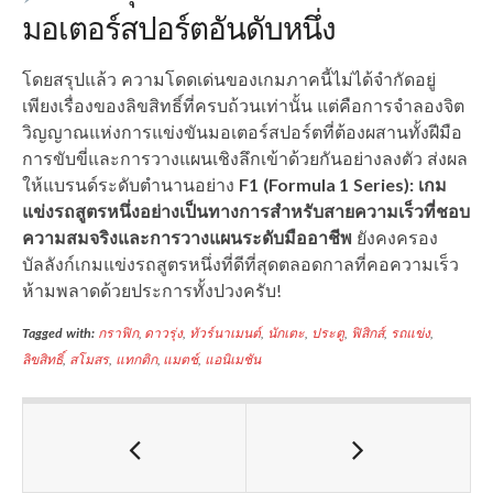
มอเตอร์สปอร์ตอันดับหนึ่ง
โดยสรุปแล้ว ความโดดเด่นของเกมภาคนี้ไม่ได้จำกัดอยู่
เพียงเรื่องของลิขสิทธิ์ที่ครบถ้วนเท่านั้น แต่คือการจำลองจิต
วิญญาณแห่งการแข่งขันมอเตอร์สปอร์ตที่ต้องผสานทั้งฝีมือ
การขับขี่และการวางแผนเชิงลึกเข้าด้วยกันอย่างลงตัว ส่งผล
ให้แบรนด์ระดับตำนานอย่าง
F1 (Formula 1 Series): เกม
แข่งรถสูตรหนึ่งอย่างเป็นทางการสำหรับสายความเร็วที่ชอบ
ความสมจริงและการวางแผนระดับมืออาชีพ
ยังคงครอง
บัลลังก์เกมแข่งรถสูตรหนึ่งที่ดีที่สุดตลอดกาลที่คอความเร็ว
ห้ามพลาดด้วยประการทั้งปวงครับ!
Tagged with:
กราฟิก
,
ดาวรุ่ง
,
ทัวร์นาเมนต์
,
นักเตะ
,
ประตู
,
ฟิสิกส์
,
รถแข่ง
,
ลิขสิทธิ์
,
สโมสร
,
แทกติก
,
แมตช์
,
แอนิเมชัน