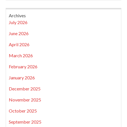
Archives
July 2026
June 2026
April 2026
March 2026
February 2026
January 2026
December 2025
November 2025
October 2025
September 2025