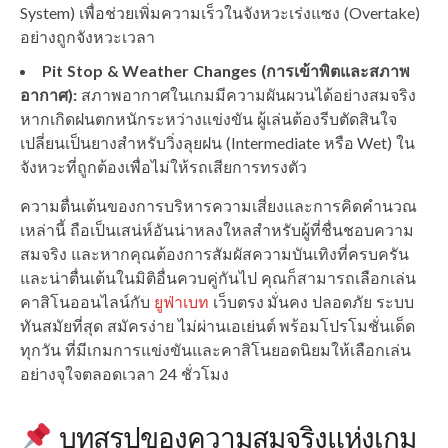
System) เพื่อช่วยเพิ่มความเร็วในจังหวะเร่งแซง (Overtake)
อย่างถูกจังหวะเวลา
Pit Stop & Weather Changes (การเข้าพิตและสภาพ
อากาศ):
สภาพอากาศในเกมมีความผันผวนได้อย่างสมจริง
หากเกิดฝนตกหนักระหว่างแข่งขัน ผู้เล่นต้องรีบตัดสินใจ
เปลี่ยนเป็นยางสำหรับวิ่งลุยฝน (Intermediate หรือ Wet) ใน
จังหวะที่ถูกต้องเพื่อไม่ให้รถเสียการทรงตัว
ความตื่นเต้นของการบริหารความเสี่ยงและการคิดคำนวณ
เหล่านี้ ถือเป็นเสน่ห์อันน่าหลงใหลสำหรับผู้ที่ชื่นชอบความ
สมจริง และหากคุณต้องการสัมผัสความบันเทิงที่ครบครัน
และน่าตื่นเต้นในมิติอื่นควบคู่กันไป คุณก็สามารถเลือกเล่น
คาสิโนออนไลน์กับ
ยูฟ่าเบท
เว็บตรง มั่นคง ปลอดภัย ระบบ
ทันสมัยที่สุด สมัครง่าย ไม่ผ่านเอเย่นต์ พร้อมโปรโมชั่นเด็ด
ทุกวัน ที่มีเกมการแข่งขันและคาสิโนยอดนิยมให้เลือกเล่น
อย่างจุใจตลอดเวลา 24 ชั่วโมง
บทสรุปของความสมจริงแห่งเกม