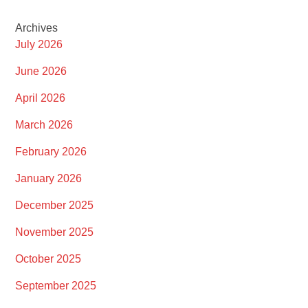
Archives
July 2026
June 2026
April 2026
March 2026
February 2026
January 2026
December 2025
November 2025
October 2025
September 2025