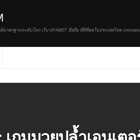
M
ได้มาตรฐานระดับโลก เว็บ UFABET มือถือ ที่ดีที่สุดในประเทศไทย แทงบอล
เกมมวยปล้ำเอนเตอร