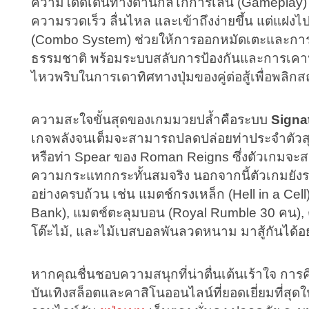
ความโดดเด่นทางด้านกลไกการเล่น (Gameplay) ของ
ความรวดเร็ว ลื่นไหล และเข้าถึงง่ายขึ้น แต่แฝ
(Combo System) ช่วยให้การออกหมัดเตะและการจับ
ธรรมชาติ พร้อมระบบสลับการป้องกันและการเคาน์เตอ
ไหวพริบในการเดาทิศทางปุ่มของคู่ต่อสู้เพื่อพลิ
ความสะใจขั้นสุดของเกมมวยปล้ำคือระบบ
Signa
เกจพลังจนเต็มจะสามารถปลดปล่อยท่าประจำตัวสุ
หรือท่า Spear ของ Roman Reigns ซึ่งตัวเกมจะส
ความกระแทกกระทั้นสมจริง นอกจากนี้ตัวเกมยัง
อย่างครบถ้วน เช่น แมตช์กรงเหล็ก (Hell in a Cell
Bank), แมตช์ตะลุมบอน (Royal Rumble 30 คน), ตล
โต๊ะไม้, และไม้เบสบอลพันลวดหนาม มาสู้กันได้อย
หากคุณชื่นชอบความสนุกที่น่าตื่นเต้นเร้าใจ กา
บันเทิงสล็อตและคาสิโนออนไลน์ที่ยอดเยี่ยมที่สุ