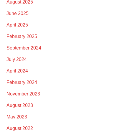
August 2025
June 2025
April 2025
February 2025
September 2024
July 2024
April 2024
February 2024
November 2023
August 2023
May 2023
August 2022