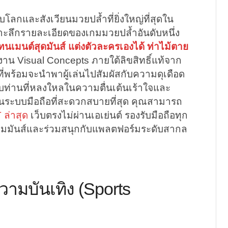
บโลกและสังเวียนมวยปล้ำที่ยิ่งใหญ่ที่สุดใน
าะลึกรายละเอียดของเกมมวยปล้ำอันดับหนึ่ง
เมนต์สุดมันส์ แต่งตัวละครเองได้ ท่าไม้ตาย
งาน Visual Concepts ภายใต้ลิขสิทธิ์แท้จาก
่พร้อมจะนำพาผู้เล่นไปสัมผัสกับความดุเดือด
ท่านที่หลงใหลในความตื่นเต้นเร้าใจและ
นระบบมือถือที่สะดวกสบายที่สุด คุณสามารถ
ล่าสุด
เว็บตรงไม่ผ่านเอเย่นต์ รองรับมือถือทุก
มความมันส์และร่วมสนุกกับแพลตฟอร์มระดับสากล
ความบันเทิง (Sports