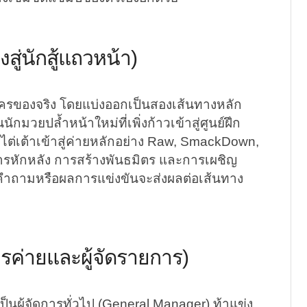
สู่นักสู้แถวหน้า)
ทละครของจริง โดยแบ่งออกเป็นสองเส้นทางหลัก
นักมวยปล้ำหน้าใหม่ที่เพิ่งก้าวเข้าสู่ศูนย์ฝึก
อไต่เต้าเข้าสู่ค่ายหลักอย่าง Raw, SmackDown,
รหักหลัง การสร้างพันธมิตร และการเผชิญ
อบคำถามหรือผลการแข่งขันจะส่งผลต่อเส้นทาง
รค่ายและผู้จัดรายการ)
ผู้จัดการทั่วไป (General Manager) ท้าแข่ง