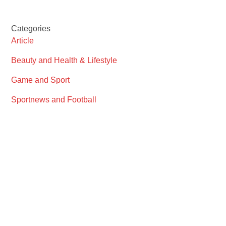
Categories
Article
Beauty and Health & Lifestyle
Game and Sport
Sportnews and Football