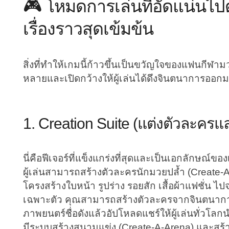
🎮 โหมดการเล่นที่อัดแน่นไ
เรื่องราวสุดเข้มข้น
สิ่งที่ทำให้เกมนี้ก้าวขึ้นเป็นขวัญใจของแฟนกีฬ
หลายและเปิดกว้างให้ผู้เล่นได้ดึงจินตนาการออกมา
1. Creation Suite (แต่งตัวละค
นี่คือฟีเจอร์ที่แข็งแกร่งที่สุดและเป็นเอกลักษณ์
ผู้เล่นสามารถสร้างตัวละครนักมวยปล้ำ (Create-A-
โครงสร้างใบหน้า รูปร่าง รอยสัก เสื้อผ้าแฟชั่น 
เฉพาะตัว คุณสามารถสร้างตัวละครจากจินตนากา
ภาพยนตร์ชื่อดังแล้วอัปโหลดแชร์ให้ผู้เล่นทั่วโล
มีระบบสร้างสนามแข่ง (Create-A-Arena) และสร้า