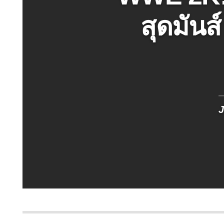
สุดมันส
J