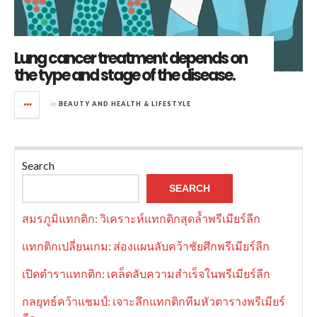
Lung cancer treatment depends on
the type and stage of the disease.
in
BEAUTY AND HEALTH & LIFESTYLE
Search
SEARCH
สมรภูมิแทกติก: วิเคราะห์แทกติกสุดล้ำพรีเมียร์ลีก
แทกติกเปลี่ยนเกม: ส่องแผนลับคว้าชัยศึกพรีเมียร์ลีก
เปิดตำราแทกติก: เคล็ดลับความสำเร็จในพรีเมียร์ลีก
กลยุทธ์คว้าแชมป์: เจาะลึกแทกติกทีมหัวตารางพรีเมียร์