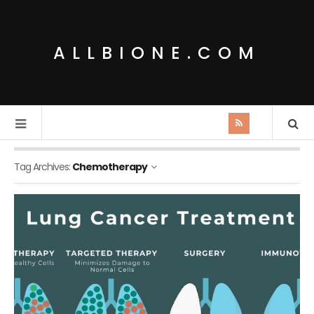
ALLBIONE.COM
Tag Archives:
Chemotherapy