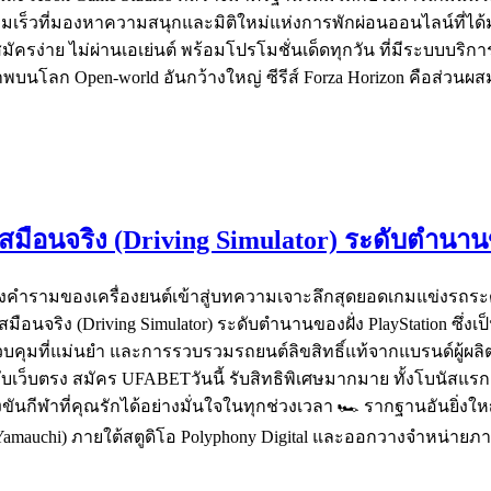
มเร็วที่มองหาความสนุกและมิติใหม่แห่งการพักผ่อนออนไลน์ที่
สมัครง่าย ไม่ผ่านเอเย่นต์ พร้อมโปรโมชั่นเด็ดทุกวัน ที่มีระบบบริ
นโลก Open-world อันกว้างใหญ่ ซีรีส์ Forza Horizon คือส่วนผสมท
มือนจริง (Driving Simulator) ระดับตำนานข
สียงคำรามของเครื่องยนต์เข้าสู่บทความเจาะลึกสุดยอดเกมแข่งรถร
ือนจริง (Driving Simulator) ระดับตำนานของฝั่ง PlayStation ซึ่ง
บคุมที่แม่นยำ และการรวบรวมรถยนต์ลิขสิทธิ์แท้จากแบรนด์ผู้ผล
ับเว็บตรง สมัคร UFABETวันนี้ รับสิทธิพิเศษมากมาย ทั้งโบนัสแร
ีฬาที่คุณรักได้อย่างมั่นใจในทุกช่วงเวลา 🏎️ รากฐานอันยิ่งใหญ่แ
i Yamauchi) ภายใต้สตูดิโอ Polyphony Digital และออกวางจำหน่ายภา