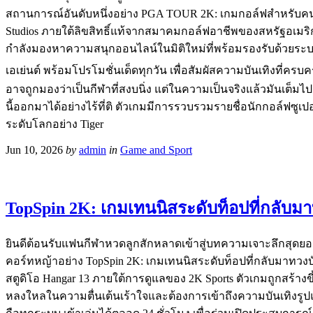
สถานการณ์อันดับหนึ่งอย่าง PGA TOUR 2K: เกมกอล์ฟสำหรับคน
Studios ภายใต้ลิขสิทธิ์แท้จากสมาคมกอล์ฟอาชีพของสหรัฐอเมริก
กำลังมองหาความสนุกออนไลน์ในมิติใหม่ที่พร้อมรองรับด้วยระบบที
เอเย่นต์ พร้อมโปรโมชั่นเด็ดทุกวัน เพื่อสัมผัสความบันเทิงท
อาจถูกมองว่าเป็นกีฬาที่สงบนิ่ง แต่ในความเป็นจริงแล้วมันเ
นี้ออกมาได้อย่างไร้ที่ติ ตัวเกมมีการรวบรวมรายชื่อนักกอล์ฟซ
ระดับโลกอย่าง Tiger
Jun 10, 2026
by
admin
in
Game and Sport
TopSpin 2K: เกมเทนนิสระดับท็อปที่กลับมาท
ยินดีต้อนรับแฟนกีฬาหวดลูกสักหลาดเข้าสู่บทความเจาะลึกสุดยอด
คอร์ทหญ้าอย่าง TopSpin 2K: เกมเทนนิสระดับท็อปที่กลับมาทวงบั
สตูดิโอ Hangar 13 ภายใต้การดูแลของ 2K Sports ตัวเกมถูกสร้า
หลงใหลในความตื่นเต้นเร้าใจและต้องการเข้าถึงความบันเทิงรูปแบบ