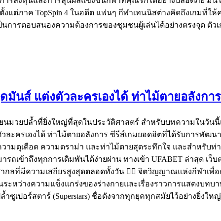
ณ์การลงทุนและการลุ้นผลแข่งขันกีฬาที่คุณรักได้อย่างปลอดภัย มั
งแต่ภาค TopSpin 4 ในอดีต แฟนๆ กีฬาเทนนิสต่างคิดถึงเกมที่ให้
จึงเป็นการตอบสนองความต้องการของชุมชนผู้เล่นได้อย่างตรงจุด ตัว
ันส์ แต่งตัวละครเองได้ ท่าไม้ตายอลังการ
วียนมวยปล้ำที่ยิ่งใหญ่ที่สุดในประวัติศาสตร์ สำหรับบทความในวั
วละครเองได้ ท่าไม้ตายอลังการ ซีรีส์เกมยอดฮิตที่ได้รับการพัฒน
สกับความดุเดือด ความดราม่า และท่าไม้ตายสุดระทึกใจ และสำหรับท
ถเข้าถึงทุกการเดิมพันได้ง่ายผ่าน ทางเข้า UFABET ล่าสุด เว็บตร
ลที่มีความเสถียรสูงสุดตลอดทั้งวัน 🤼‍♂️ จิตวิญญาณแห่งกีฬาเพื่อ
มผสานระหว่างความแข็งแกร่งของร่างกายและเรื่องราวการแสดงบทบา
ำซูเปอร์สตาร์ (Superstars) ชื่อดังจากทุกยุคทุกสมัยไว้อย่างยิ่งให