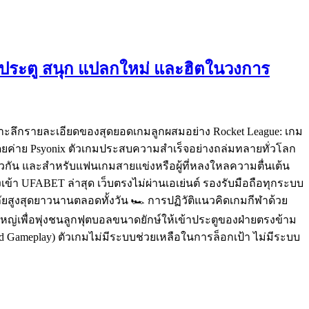
าประตู สนุก แปลกใหม่ และฮิตในวงการ
เจาะลึกรายละเอียดของสุดยอดเกมลูกผสมอย่าง Rocket League: เกม
โดยค่าย Psyonix ตัวเกมประสบความสำเร็จอย่างถล่มทลายทั่วโลก
ยวกัน และสำหรับแฟนเกมสายแข่งหรือผู้ที่หลงใหลความตื่นเต้น
เข้า UFABET ล่าสุด เว็บตรงไม่ผ่านเอเย่นต์ รองรับมือถือทุกระบบ
สูงสุดยาวนานตลอดทั้งวัน 🏎️ การปฏิวัติแนวคิดเกมกีฬาด้วย
หญ่เพื่อพุ่งชนลูกฟุตบอลขนาดยักษ์ให้เข้าประตูของฝ่ายตรงข้าม
sed Gameplay) ตัวเกมไม่มีระบบช่วยเหลือในการล็อกเป้า ไม่มีระบบ