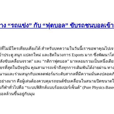
่าง “รถแข่ง” กับ “ฟุตบอล” ขับรถชนบอลเข้
ม่ที่ไม่มีใครเทียบเคียงได้ สำหรับบทความในวันนี้เราขอพาคุณไป
ข้าประตู สนุก แปลกใหม่ และฮิตในวงการ Esports มาก ซึ่งพัฒนา
พลังขับเคลื่อนจรวด” และ “กติกาฟุตบอล” มาหลอมรวมเป็นหนึ่งเดี
รที่สุดในปัจจุบัน คุณสามารถเข้าถึงทุกการเดิมพันได้ง่ายผ่าน ทาง
กสนานและร่วมสนุกกับแพลตฟอร์มระดับสากลที่มีความมั่นคงปลอดภัย
อย่างมาก คือผู้เล่นต้องควบคุมรถยนต์ขับเคลื่อนในสนามปิดขนาดใ
กีฬาทั่วไปคือ “ระบบฟิสิกส์แบบร้อยเปอร์เซ็นต์” (Pure Physics-Ba
ลล้วนขึ้นอยู่กับมุม