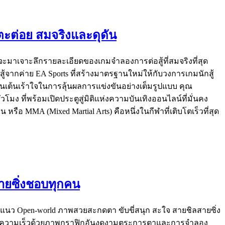
ะต่อย สมจริงและดุดัน
ราจะมาเจาะลึกรายละเอียดของเกมจำลองการต่อสู้ที่สมจริงที่สุด
้จากค่าย EA Sports ที่สร้างมาตรฐานใหม่ให้กับวงการเกมนักสู้
่นเต้นเร้าใจในการลุ้นผลการแข่งขันอย่างเต็มรูปแบบ คุณ
โมง ที่พร้อมเปิดประตูสู่มิติแห่งความบันเทิงออนไลน์ที่มั่นคง
ือ MMA (Mixed Martial Arts) คือหนึ่งในกีฬาที่เติบโตเร็วที่สุด
ายซิ่งชอบทุกคน
่งรถแนว Open-world ภาพสวยสะกดตา ขับขี่สนุก สะใจ สายชิลสายซิ่ง
มแนวความเร็วด้วยภาพกราฟิกอันงดงามตระการตาและการจำลอง