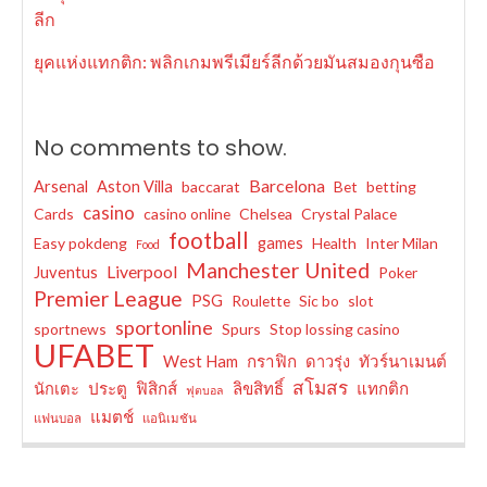
ลีก
ยุคแห่งแทกติก: พลิกเกมพรีเมียร์ลีกด้วยมันสมองกุนซือ
No comments to show.
Barcelona
Arsenal
Aston Villa
baccarat
Bet
betting
casino
Cards
casino online
Chelsea
Crystal Palace
football
Easy pokdeng
games
Health
Inter Milan
Food
Manchester United
Liverpool
Juventus
Poker
Premier League
PSG
Roulette
Sic bo
slot
sportonline
sportnews
Spurs
Stop lossing casino
UFABET
กราฟิก
ทัวร์นาเมนต์
West Ham
ดาวรุ่ง
สโมสร
ประตู
ฟิสิกส์
ลิขสิทธิ์
แทกติก
นักเตะ
ฟุตบอล
แมตช์
แฟนบอล
แอนิเมชัน