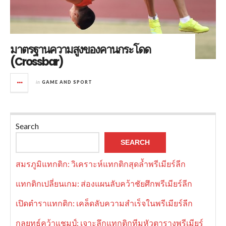
มาตรฐานความสูงของคานกระโดด
(Crossbar)
in
GAME AND SPORT
Search
SEARCH
สมรภูมิแทกติก: วิเคราะห์แทกติกสุดล้ำพรีเมียร์ลีก
แทกติกเปลี่ยนเกม: ส่องแผนลับคว้าชัยศึกพรีเมียร์ลีก
เปิดตำราแทกติก: เคล็ดลับความสำเร็จในพรีเมียร์ลีก
กลยุทธ์คว้าแชมป์: เจาะลึกแทกติกทีมหัวตารางพรีเมียร์