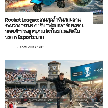
Rocket League: เกมสุดล้ำที่ผสมผสาน
ระหว่าง “รถแข่ง” กับ “ฟุตบอล” ขับรถชน
บอลเข้าประตู สนุก แปลกใหม่ และฮิตใน
วงการ Esports มาก
in
GAME AND SPORT