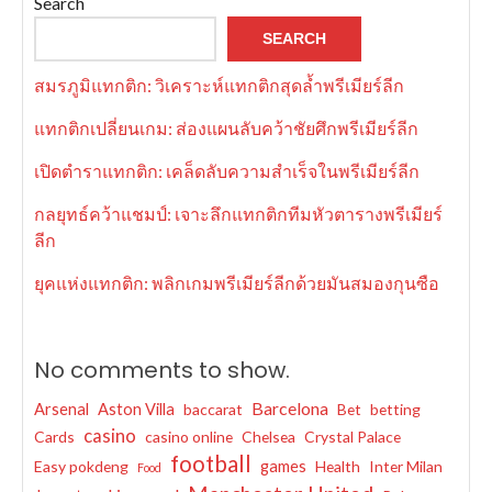
Search
SEARCH
สมรภูมิแทกติก: วิเคราะห์แทกติกสุดล้ำพรีเมียร์ลีก
แทกติกเปลี่ยนเกม: ส่องแผนลับคว้าชัยศึกพรีเมียร์ลีก
เปิดตำราแทกติก: เคล็ดลับความสำเร็จในพรีเมียร์ลีก
กลยุทธ์คว้าแชมป์: เจาะลึกแทกติกทีมหัวตารางพรีเมียร์
ลีก
ยุคแห่งแทกติก: พลิกเกมพรีเมียร์ลีกด้วยมันสมองกุนซือ
No comments to show.
Barcelona
Arsenal
Aston Villa
baccarat
Bet
betting
casino
Cards
casino online
Chelsea
Crystal Palace
football
Easy pokdeng
games
Health
Inter Milan
Food