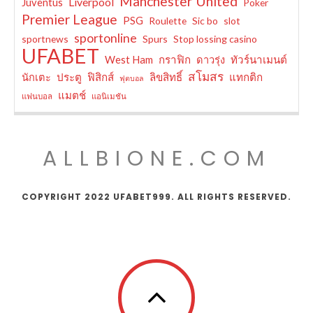
Manchester United
Liverpool
Juventus
Poker
Premier League
PSG
Roulette
Sic bo
slot
sportonline
sportnews
Spurs
Stop lossing casino
UFABET
กราฟิก
ทัวร์นาเมนต์
West Ham
ดาวรุ่ง
สโมสร
ประตู
ฟิสิกส์
ลิขสิทธิ์
แทกติก
นักเตะ
ฟุตบอล
แมตช์
แฟนบอล
แอนิเมชัน
ALLBIONE.COM
COPYRIGHT 2022 UFABET999. ALL RIGHTS RESERVED.