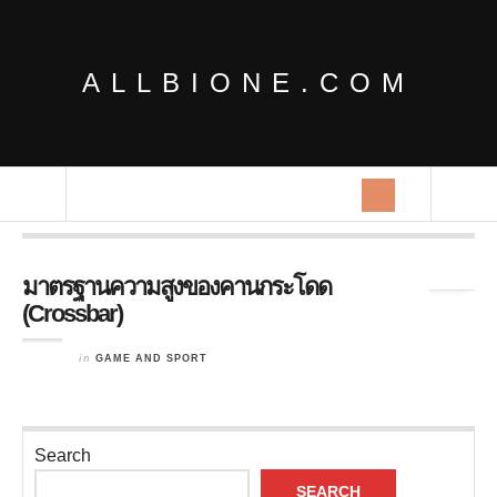
ALLBIONE.COM
Tag Archives:
วัสดุหุ้มภายนอก
มาตรฐานความสูงของคานกระโดด
(Crossbar)
in
GAME AND SPORT
Search
SEARCH