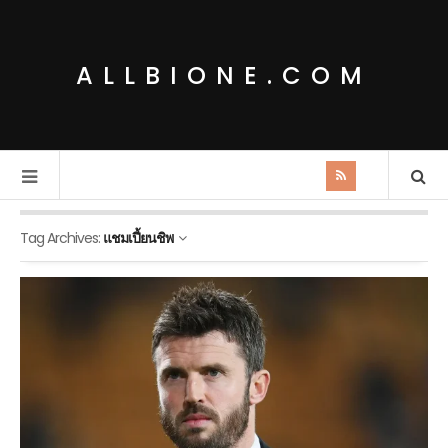
ALLBIONE.COM
Tag Archives:
แชมเปี้ยนชิพ