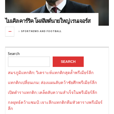
ไมเคิล คาร์ริค โผล่ลิสต์นายใหญ่ เรนเจอร์ส
in
SPORTNEWS AND FOOTBALL
Search
SEARCH
สมรภูมิแทกติก: วิเคราะห์แทกติกสุดล้ำพรีเมียร์ลีก
แทกติกเปลี่ยนเกม: ส่องแผนลับคว้าชัยศึกพรีเมียร์ลีก
เปิดตำราแทกติก: เคล็ดลับความสำเร็จในพรีเมียร์ลีก
กลยุทธ์คว้าแชมป์: เจาะลึกแทกติกทีมหัวตารางพรีเมียร์
ลีก