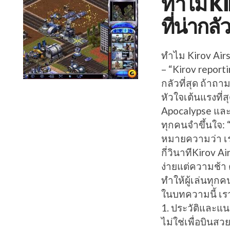
ทำไม Kir
ที่น่ากล
ทำไม Kirov Airsh
– “Kirov reportin
กลัวที่สุด ถ้าถา
หัวใจเต้นแรงที่ส
Apocalypse และไ
ทุกคนจำขึ้นใจ: “K
หมายความว่า เร
กี่วินาทีKirov Ai
ง่ายแต่ความช้
ทำให้ผู้เล่นทุก
ในบทความนี้ เรา
1. ประวัติและแน
ไม่ใช่เพื่อบินสว