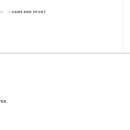
25
in
GAME AND SPORT
VED.