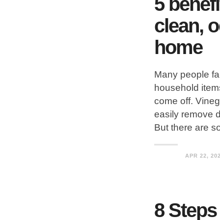
5 benefi
clean, o
home
Many people fac
household items
come off. Vinega
easily remove d
But there are s
APR 22, 20
8 Steps 