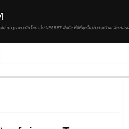
M
ได้มาตรฐานระดับโลก เว็บ UFABET มือถือ ที่ดีที่สุดในประเทศไทย แทงบอล