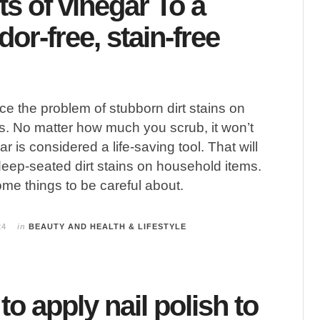
ts of vinegar To a
dor-free, stain-free
e the problem of stubborn dirt stains on
. No matter how much you scrub, it won’t
r is considered a life-saving tool. That will
eep-seated dirt stains on household items.
ome things to be careful about.
24
in
BEAUTY AND HEALTH & LIFESTYLE
to apply nail polish to