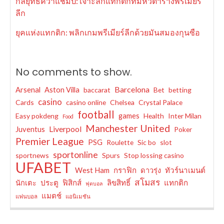
กลยุทธ์คว้าแชมป์: เจาะลึกแทกติกทีมหัวตารางพรีเมียร์
ลีก
ยุคแห่งแทกติก: พลิกเกมพรีเมียร์ลีกด้วยมันสมองกุนซือ
No comments to show.
Barcelona
Arsenal
Aston Villa
baccarat
Bet
betting
casino
Cards
casino online
Chelsea
Crystal Palace
football
Easy pokdeng
games
Health
Inter Milan
Food
Manchester United
Liverpool
Juventus
Poker
Premier League
PSG
Roulette
Sic bo
slot
sportonline
sportnews
Spurs
Stop lossing casino
UFABET
กราฟิก
ทัวร์นาเมนต์
West Ham
ดาวรุ่ง
สโมสร
ประตู
ฟิสิกส์
ลิขสิทธิ์
แทกติก
นักเตะ
ฟุตบอล
แมตช์
แฟนบอล
แอนิเมชัน