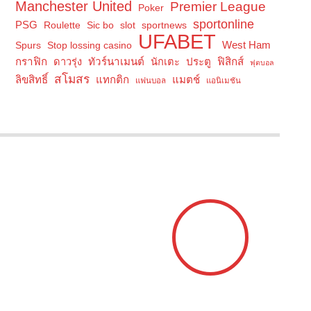
Manchester United
Premier League
Poker
sportonline
PSG
Roulette
Sic bo
slot
sportnews
UFABET
Spurs
Stop lossing casino
West Ham
กราฟิก
ทัวร์นาเมนต์
ประตู
ฟิสิกส์
ดาวรุ่ง
นักเตะ
ฟุตบอล
สโมสร
ลิขสิทธิ์
แทกติก
แมตช์
แฟนบอล
แอนิเมชัน