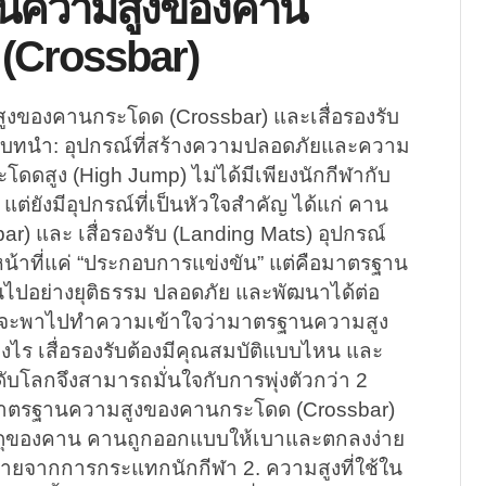
นความสูงของคาน
(Crossbar)
งของคานกระโดด (Crossbar) และเสื่อรองรับ
 บทนำ: อุปกรณ์ที่สร้างความปลอดภัยและความ
ะโดดสูง (High Jump) ไม่ได้มีเพียงนักกีฬากับ
ต่ยังมีอุปกรณ์ที่เป็นหัวใจสำคัญ ได้แก่ คาน
r) และ เสื่อรองรับ (Landing Mats) อุปกรณ์
ำหน้าที่แค่ “ประกอบการแข่งขัน” แต่คือมาตรฐาน
ป็นไปอย่างยุติธรรม ปลอดภัย และพัฒนาได้ต่อ
นี้จะพาไปทำความเข้าใจว่ามาตรฐานความสูง
งไร เสื่อรองรับต้องมีคุณสมบัติแบบไหน และ
ับโลกจึงสามารถมั่นใจกับการพุ่งตัวกว่า 2
 มาตรฐานความสูงของคานกระโดด (Crossbar)
ดุของคาน คานถูกออกแบบให้เบาและตกลงง่าย
ตรายจากการกระแทกนักกีฬา 2. ความสูงที่ใช้ใน