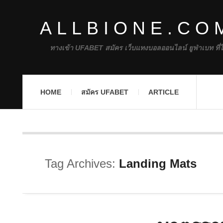
ALLBIONE.CO
ทางเข้า UFABET สมัคร เว็บแทงบอลออนไลน์ ยูฟ่าเบท ที่
HOME
สมัคร UFABET
ARTICLE
Tag Archives:
Landing Mats