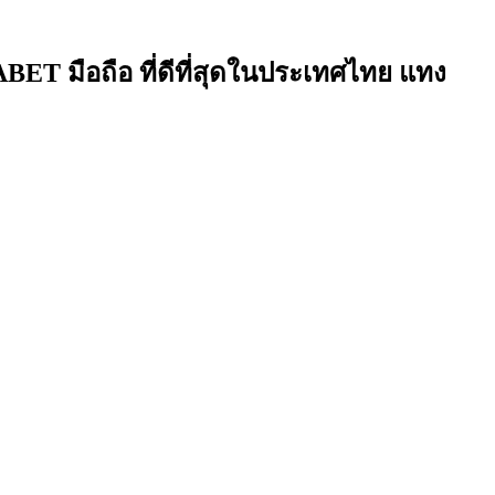
ET มือถือ ที่ดีที่สุดในประเทศไทย แทง