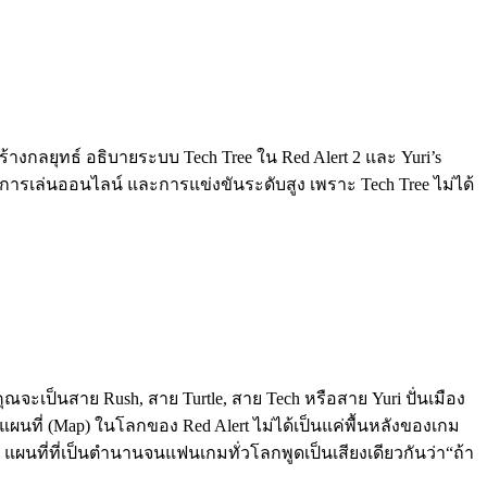
้างกลยุทธ์ อธิบายระบบ Tech Tree ใน Red Alert 2 และ Yuri’s
ารเล่นออนไลน์ และการแข่งขันระดับสูง เพราะ Tech Tree ไม่ได้
ุณจะเป็นสาย Rush, สาย Turtle, สาย Tech หรือสาย Yuri ปั่นเมือง
ผนที่ (Map) ในโลกของ Red Alert ไม่ได้เป็นแค่พื้นหลังของเกม
แผนที่ที่เป็นตำนานจนแฟนเกมทั่วโลกพูดเป็นเสียงเดียวกันว่า“ถ้า