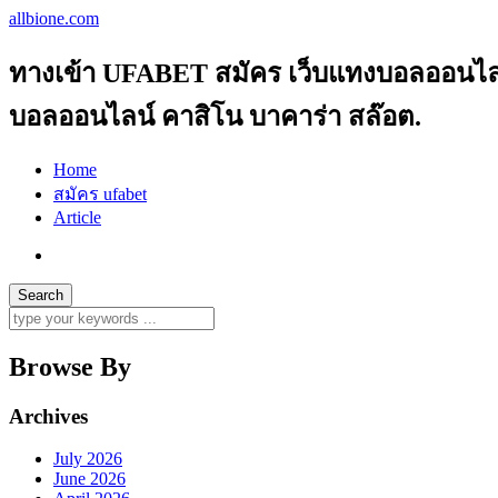
allbione.com
ทางเข้า UFABET สมัคร เว็บแทงบอลออนไลน์ 
บอลออนไลน์ คาสิโน บาคาร่า สล๊อต.
Home
สมัคร ufabet
Article
Browse By
Archives
July 2026
June 2026